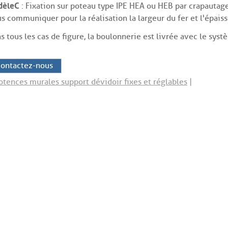
èle C
: Fixation sur poteau type IPE HEA ou HEB par crapautage
s communiquer pour la réalisation la largeur du fer et l'épaisse
s tous les cas de figure, la boulonnerie est livrée avec le syst
ontactez-nous
otences murales support dévidoir fixes et réglables
|