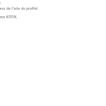
.
ur de l'aile du profilé.
ème KITFIX.