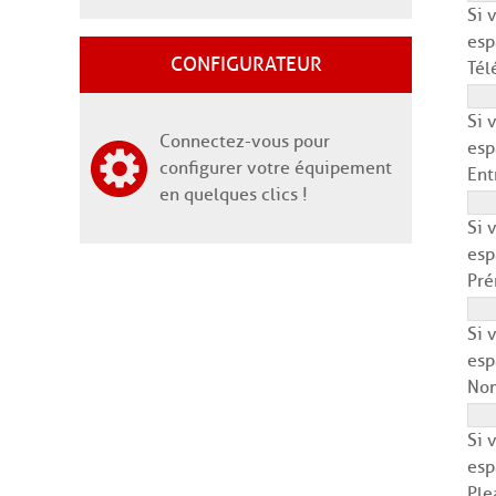
Si 
esp
CONFIGURATEUR
Tél
Si 
Connectez-vous pour
esp
configurer votre équipement
Ent
en quelques clics !
Si 
esp
Pré
Si 
esp
Nom
Si 
esp
Ple