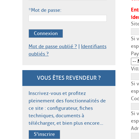
Ent
*Mot de passe:
ide
Sit
Connexion
Si 
esp
Mot de passe oublié ?
|
Identifiants
Pay
oubliés ?
Vil
VOUS ÊTES REVENDEUR ?
Si 
esp
Inscrivez-vous et profitez
Cod
pleinement des fonctionnalités de
ce site : configurateur, fiches
Si 
techniques, documents à
esp
télécharger, et bien plus encore…
Adr
S'inscrire