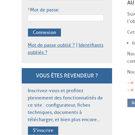
AU
*Mot de passe:
Sui
l’o
Cet
Connexion
6
Mot de passe oublié ?
|
Identifiants
oubliés ?
Nou
com
Nou
VOUS ÊTES REVENDEUR ?
-->
-->
Inscrivez-vous et profitez
pleinement des fonctionnalités de
R
ce site : configurateur, fiches
techniques, documents à
télécharger, et bien plus encore…
S'inscrire