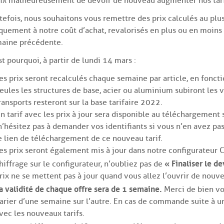
ix malheureusement de devoir de nouveau augmenter nos tari
tefois, nous souhaitons vous remettre des prix calculés au plu
quement à notre coût d’achat, revalorisés en plus ou en moins
aine précédente.
st pourquoi, à partir de lundi 14 mars :
es prix seront recalculés chaque semaine par article, en foncti
eules les structures de base, acier ou aluminium subiront les va
ransports resteront sur la base tarifaire 2022.
n tarif avec les prix à jour sera disponible au téléchargement 
n’hésitez pas à demander vos identifiants si vous n’en avez pa
e lien de téléchargement de ce nouveau tarif.
es prix seront également mis à jour dans notre configurateur
« Finaliser le de
hiffrage sur le configurateur, n’oubliez pas de
rix ne se mettent pas à jour quand vous allez l’ouvrir de nouv
a validité de chaque offre sera de 1 semaine.
Merci de bien vou
arier d’une semaine sur l’autre. En cas de commande suite à un 
vec les nouveaux tarifs.