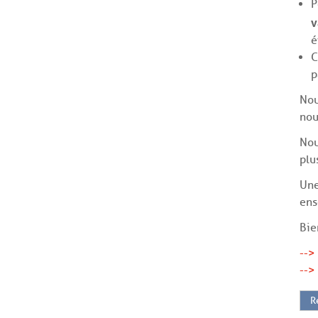
P
v
é
C
p
Nou
nou
Nou
plu
Une
ens
Bie
-->
-->
R