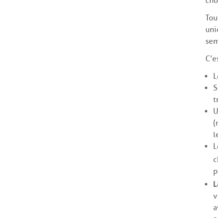
cho
Tou
uni
sem
C’e
L
S
t
U
(
l
L
c
p
L
v
a