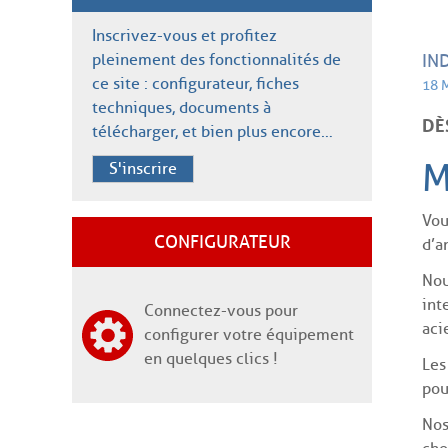
Inscrivez-vous et profitez
pleinement des fonctionnalités de
IN
ce site : configurateur, fiches
18 
techniques, documents à
DÈ
télécharger, et bien plus encore…
M
S'inscrire
Vou
CONFIGURATEUR
d’a
Nou
int
Connectez-vous pour
aci
configurer votre équipement
en quelques clics !
Les
pou
Nos