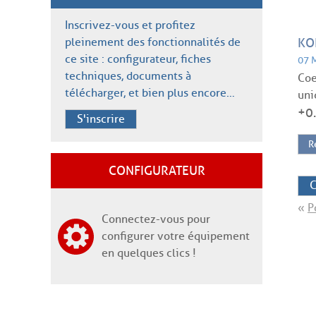
Inscrivez-vous et profitez
pleinement des fonctionnalités de
KO
ce site : configurateur, fiches
07 
techniques, documents à
Coe
télécharger, et bien plus encore…
uni
+0
S'inscrire
R
CONFIGURATEUR
C
«
P
Connectez-vous pour
configurer votre équipement
en quelques clics !