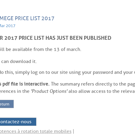
MEGE PRICE LIST 2017
Mar 2017
R 2017 PRICE LIST HAS JUST BEEN PUBLISHED
will be available from the 13 of march.
 can download it.
do this, simply log on to our site using your password and you
s pdf file is interactive.
The summary refers directly to the pag
erences in the
'Product Options'
also allow access to the releva
eturn
ontactez-nous
otences à rotation totale mobiles
|