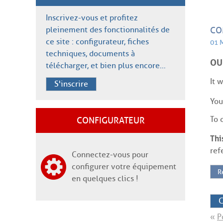
Inscrivez-vous et profitez
pleinement des fonctionnalités de
CO
ce site : configurateur, fiches
01 
techniques, documents à
OU
télécharger, et bien plus encore…
It 
S'inscrire
You
To 
CONFIGURATEUR
Thi
ref
Connectez-vous pour
configurer votre équipement
R
en quelques clics !
C
«
P