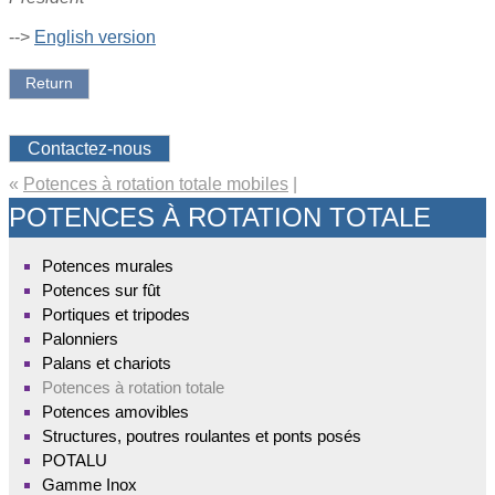
-->
English version
Return
Contactez-nous
«
Potences à rotation totale mobiles
|
POTENCES À ROTATION TOTALE
Potences murales
Potences sur fût
Portiques et tripodes
Palonniers
Palans et chariots
Potences à rotation totale
Potences amovibles
Structures, poutres roulantes et ponts posés
POTALU
Gamme Inox