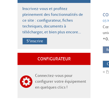
Inscrivez-vous et profitez
pleinement des fonctionnalités de
CO
ce site : configurateur, fiches
03 
techniques, documents à
Cœf
télécharger, et bien plus encore…
uni
+0
S'inscrire
R
CONFIGURATEUR
C
«
P
Connectez-vous pour
configurer votre équipement
en quelques clics !